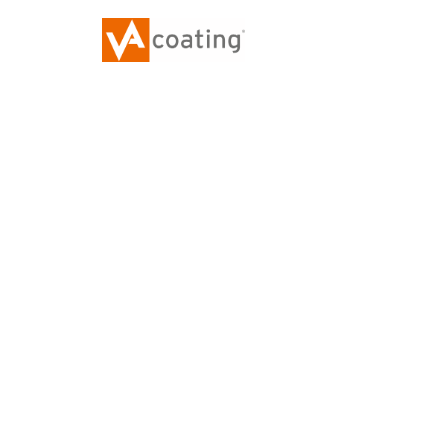
Hochleistungs
Beschichtung
auf Polyureab
Patentierte und DIBt-zugelassene 2K-Hochlei
Beschichtungen auf Polyureabasis – für Flach
Parkdecks, Tanks, Biogasanlagen uvm.