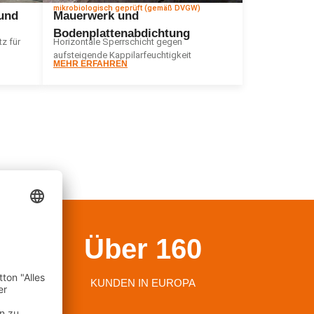
mikrobiologisch geprüft (gemäß DVGW)
und
Mauerwerk und
Bodenplattenabdichtung
z für
Horizontale Sperrschicht gegen
aufsteigende Kappilarfeuchtigkeit
MEHR ERFAHREN
0
Über 
160
EKTE
KUNDEN IN EUROPA