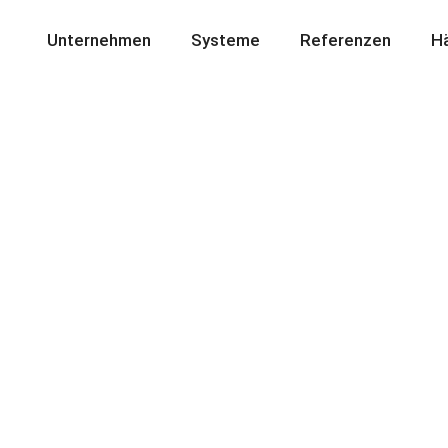
Unternehmen
Systeme
Referenzen
Hä
-
en
asis
stungs-
dach,