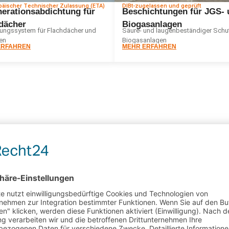
päischer Technischer Zulassung (ETA)
DIBt-zugelassen und geprüft
erationsabdichtung für
Beschichtungen für JGS- 
dächer
Biogasanlagen
ungssystem für Flachdächer und
Säure- und laugenbeständiger Schut
en
Biogasanlagen
ERFAHREN
MEHR ERFAHREN
25
 Jahre
Über 
38
AHRUNG AUF DEM MARKT
ABGESCHLOSSENE PROJ