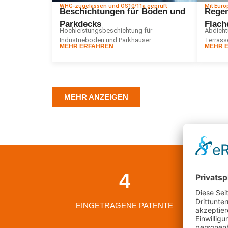
WHG-zugelassen und OS10/11a geprüft
Mit Euro
Beschichtungen für Böden und
Regen
Parkdecks
Flach
Hochleistungsbeschichtung für
Abdicht
Industrieböden und Parkhäuser
Terrass
MEHR ERFAHREN
MEHR 
MEHR ANZEIGEN
4
EINGETRAGENE PATENTE
ERF